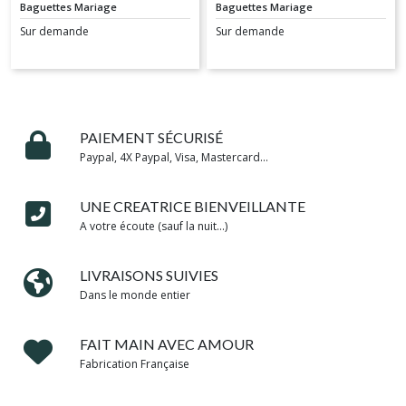
Baguettes 2 Rubans
avec grelots mariage -
Baguettes Mariage
Baguettes Mariage
pour Haie d'honneur
Lot de 20 - Thème
Sur demande
Sur demande
mariage
mariage JE T'AIME -
PAIEMENT SÉCURISÉ
Paypal, 4X Paypal, Visa, Mastercard...
UNE CREATRICE BIENVEILLANTE
A votre écoute (sauf la nuit...)
LIVRAISONS SUIVIES
Dans le monde entier
FAIT MAIN AVEC AMOUR
Fabrication Française