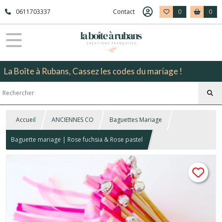
0611703337
Contact
0
0
La Boîte à Rubans, Cassez les codes du mariage !
Accueil
ANCIENNES CO
Baguettes Mariage
Baguette mariage | Rose fuchsia & Rose pastel