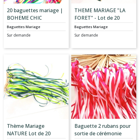
20 baguettes mariage |
THEME MARIAGE "LA
BOHEME CHIC
FORET" - Lot de 20
Baguettes 2 Rubans
Baguettes Mariage
Baguettes Mariage
pour Haie d'honneur
Sur demande
Sur demande
mariage
Thème Mariage
Baguette 2 rubans pour
NATURE Lot de 20
sortie de cérémonie