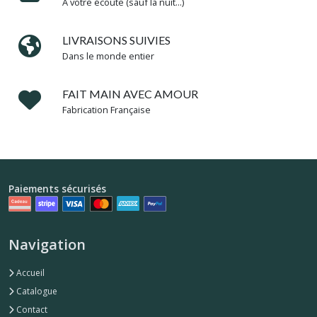
A votre écoute (sauf la nuit...)
places
invités
(1)
LIVRAISONS SUIVIES
Dans le monde entier
Photobooth
mariage
FAIT MAIN AVEC AMOUR
(4)
Fabrication Française
Baguettes
Mariage
(75)
Paiements sécurisés
Baguettes
mariage
Navigation
pour
enfant
(10)
Accueil
Catalogue
Contact