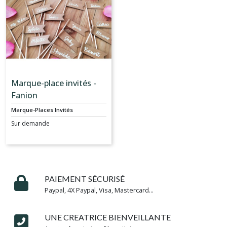
Décoration
murale
(1)
Collection
Montessori
(7)
Marque-place invités -
Fanion
Marque-Places Invités
T-
Shirt
Sur demande
(17)
Cake
toppers
pour
PAIEMENT SÉCURISÉ
gâteau
Paypal, 4X Paypal, Visa, Mastercard...
(1)
UNE CREATRICE BIENVEILLANTE
Marque-