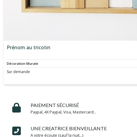
places
invités
(1)
Photobooth
mariage
(4)
Prénom au tricotin
Décoration Murale
Baguettes
Mariage
Sur demande
(75)
Baguettes
mariage
pour
PAIEMENT SÉCURISÉ
enfant
Paypal, 4X Paypal, Visa, Mastercard...
(10)
UNE CREATRICE BIENVEILLANTE
A votre écoute (sauf la nuit...)