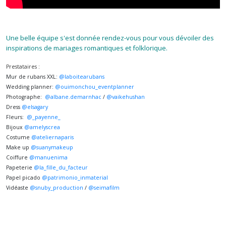
Une belle équipe s'est donnée rendez-vous pour vous dévoiler des
inspirations de mariages romantiques et folklorique.
Prestataires :
Mur de rubans XXL:
@laboitearubans
Wedding planner:
@ouimonchou_eventplanner
Photographe:
@albane.demarnhac
/
@vaikehushan
Dress
@elsagary
Fleurs:
@_payenne_
Bijoux
@amelyscrea
Costume
@ateliernaparis
Make up
@suanymakeup
Coiffure
@manuenima
Papeterie
@la_fille_du_facteur
Papel picado
@patrimonio_inmaterial
Vidéaste
@snuby_production
/
@seimafilm
⠀⠀⠀⠀⠀⠀⠀⠀⠀