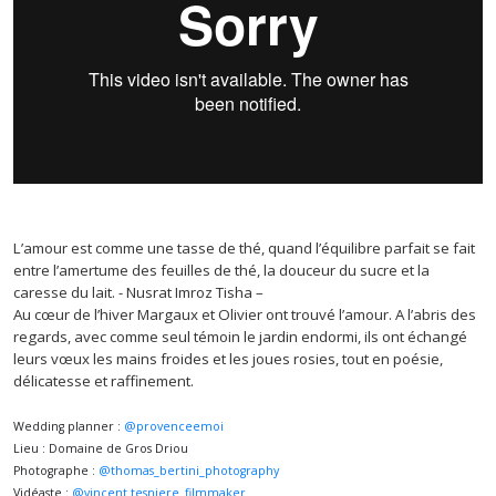
L’amour est comme une tasse de thé, quand l’équilibre parfait se fait
entre l’amertume des feuilles de thé, la douceur du sucre et la
caresse du lait. - Nusrat Imroz Tisha –
Au cœur de l’hiver Margaux et Olivier ont trouvé l’amour. A l’abris des
regards, avec comme seul témoin le jardin endormi, ils ont échangé
leurs vœux les mains froides et les joues rosies, tout en poésie,
délicatesse et raffinement.
Wedding planner :
@provenceemoi
⠀⠀⠀⠀⠀⠀⠀⠀⠀
Lieu : Domaine de Gros Driou⠀⠀⠀⠀⠀⠀⠀⠀⠀
Photographe :
@thomas_bertini_photography
⠀⠀⠀⠀⠀⠀⠀⠀⠀
Vidéaste :
@vincent.tesniere_filmmaker
⠀⠀⠀⠀⠀⠀⠀⠀⠀