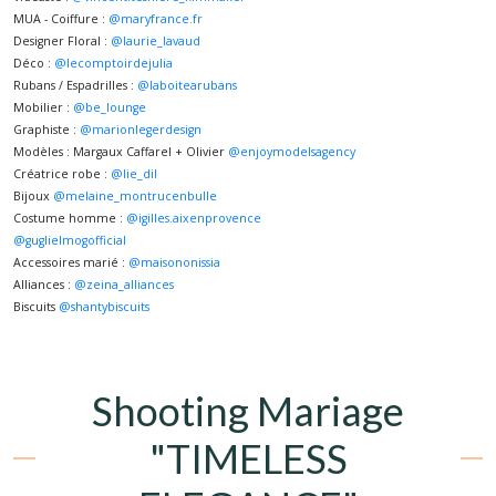
MUA - Coiffure :
@maryfrance.fr
⠀⠀⠀⠀⠀⠀⠀⠀⠀
Designer Floral :
@laurie_lavaud
⠀⠀⠀⠀⠀⠀⠀⠀⠀
Déco :
@lecomptoirdejulia
⠀⠀⠀⠀⠀⠀⠀⠀⠀
Rubans / Espadrilles :
@laboitearubans
⠀⠀⠀⠀⠀⠀⠀⠀⠀
Mobilier :
@be_lounge
⠀⠀⠀⠀⠀⠀⠀⠀⠀
Graphiste :
@marionlegerdesign
⠀⠀⠀⠀⠀⠀⠀⠀⠀
Modèles : Margaux Caffarel + Olivier
@enjoymodelsagency
⠀⠀⠀⠀⠀⠀⠀⠀⠀
Créatrice robe :
@lie_dil
⠀⠀⠀⠀⠀⠀⠀⠀⠀
Bijoux
@melaine_montrucenbulle
⠀⠀⠀⠀⠀⠀⠀⠀⠀
Costume homme :
@igilles.aixenprovence
⠀⠀⠀⠀⠀⠀⠀⠀⠀
@guglielmogofficial
⠀⠀⠀⠀⠀⠀⠀⠀⠀
Accessoires marié :
@maisononissia
⠀⠀⠀⠀⠀⠀⠀⠀⠀
Alliances :
@zeina_alliances
⠀⠀⠀⠀⠀⠀⠀⠀⠀
Biscuits
@shantybiscuits
⠀⠀
Shooting Mariage
"TIMELESS