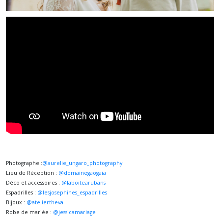
Photographe :
@aurelie_ungaro_photography
Lieu de Réception :
@domainegaogaia
Déco et accessoires :
@laboitearubans
Espadrilles :
@lesjosephines_espadrilles
Bijoux :
@ateliertheva
Robe de mariée :
@jessicamariage