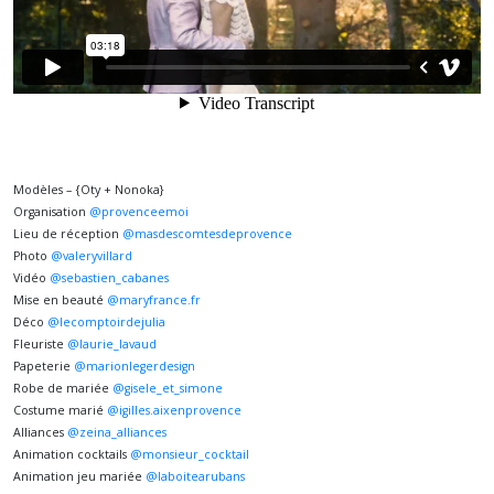
Modèles – {Oty + Nonoka}⠀⠀⠀⠀⠀⠀⠀⠀⠀⠀⁠
Organisation
@provenceemoi
⠀⠀⠀⠀⠀⠀⠀⠀⠀⁠
Lieu de réception
@masdescomtesdeprovence
⠀⠀⠀⠀⠀⠀⠀⠀⠀⁠
Photo
@valeryvillard
⠀⠀⠀⠀⠀⠀⠀⠀⠀⁠
Vidéo
@sebastien_cabanes
⠀⠀⠀⠀⠀⠀⠀⠀⠀⁠
Mise en beauté
@maryfrance.fr
⠀⠀⠀⠀⠀⠀⠀⠀⠀⁠
Déco
@lecomptoirdejulia
⠀⠀⠀⠀⠀⠀⠀⠀⠀⁠
Fleuriste
@laurie_lavaud
⠀⠀⠀⠀⠀⠀⠀⠀⠀⁠
Papeterie
@marionlegerdesign
⠀⠀⠀⠀⠀⠀⠀⠀⠀⁠
Robe de mariée
@gisele_et_simone
⠀⠀⠀⠀⠀⠀⠀⠀⠀⁠
Costume marié
@igilles.aixenprovence
⠀⠀⠀⠀⠀⠀⠀⠀⠀⁠
Alliances
@zeina_alliances
⠀⠀⠀⠀⠀⠀⠀⠀⠀⁠
Animation cocktails
@monsieur_cocktail
⠀⠀⠀⠀⠀⠀⠀⠀⠀⁠
Animation jeu mariée
@laboitearubans
⠀⠀⠀⠀⠀⠀⠀⠀⠀⁠