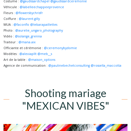
Costume :
@gaudissardchapel
@gaudissardceremonie
Véhicule :
@labelleechappeeprovence
Fleurs :
@flowersbychrisfr
Coiffure :
@laurent.gilly
MUA :
@faconflo
@lebarapaillettes
Photo :
@aurelie_ungaro_photography
Vidéo :
@solange_grenna
Traiteur :
@mana.aix
Officiante et cérémonie :
@ceremonybydomie
Modèles :
@alexiapllt
@meb__s
Art de la table :
@maison_options
Agence de communication :
@paulinebechetconsulting
@rossella_maccotta
Shooting mariage
"MEXICAN VIBES"