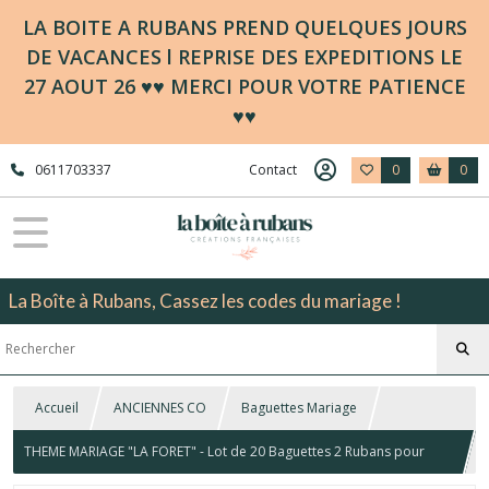
LA BOITE A RUBANS PREND QUELQUES JOURS
DE VACANCES l REPRISE DES EXPEDITIONS LE
27 AOUT 26 ♥♥ MERCI POUR VOTRE PATIENCE
♥♥
0611703337
Contact
0
0
La Boîte à Rubans, Cassez les codes du mariage !
Accueil
ANCIENNES CO
Baguettes Mariage
THEME MARIAGE "LA FORET" - Lot de 20 Baguettes 2 Rubans pour