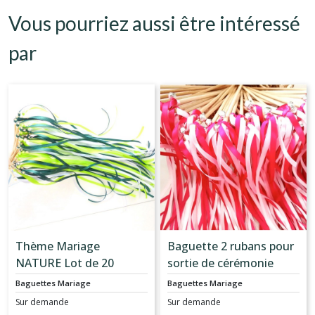
Vous pourriez aussi être intéressé
par
Thème Mariage
Baguette 2 rubans pour
NATURE Lot de 20
sortie de cérémonie
Baguettes 2 Rubans
avec grelots mariage -
Baguettes Mariage
Baguettes Mariage
pour Haie d'honneur
Lot de 20 - Thème
Sur demande
Sur demande
mariage
mariage JE T'AIME -