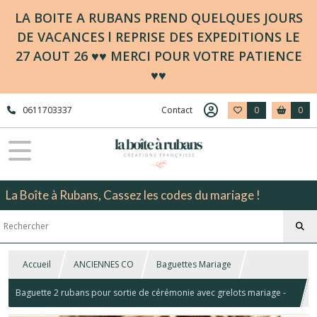
LA BOITE A RUBANS PREND QUELQUES JOURS
DE VACANCES l REPRISE DES EXPEDITIONS LE
27 AOUT 26 ♥♥ MERCI POUR VOTRE PATIENCE
♥♥
0611703337
Contact
0
0
La Boîte à Rubans, Cassez les codes du mariage !
Accueil
ANCIENNES CO
Baguettes Mariage
Baguette 2 rubans pour sortie de cérémonie avec grelots mariage -