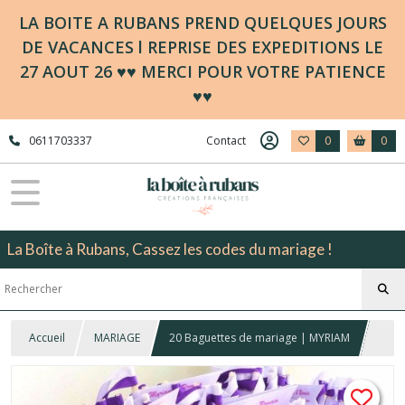
LA BOITE A RUBANS PREND QUELQUES JOURS
DE VACANCES l REPRISE DES EXPEDITIONS LE
27 AOUT 26 ♥♥ MERCI POUR VOTRE PATIENCE
♥♥
0611703337
Contact
0
0
La Boîte à Rubans, Cassez les codes du mariage !
Accueil
MARIAGE
20 Baguettes de mariage | MYRIAM