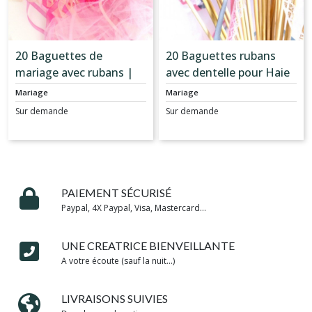
20 Baguettes de
20 Baguettes rubans
mariage avec rubans |
avec dentelle pour Haie
Rose fuchsia et rose
d'honneur mariage
Mariage
Mariage
pastel
Sur demande
Sur demande
PAIEMENT SÉCURISÉ
Paypal, 4X Paypal, Visa, Mastercard...
UNE CREATRICE BIENVEILLANTE
A votre écoute (sauf la nuit...)
LIVRAISONS SUIVIES