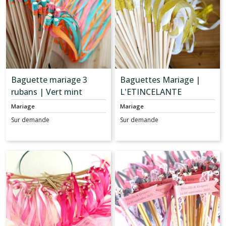
Baguette mariage 3
Baguettes Mariage |
rubans | Vert mint
L'ETINCELANTE
orange et rose
Mariage
Mariage
Sur demande
Sur demande