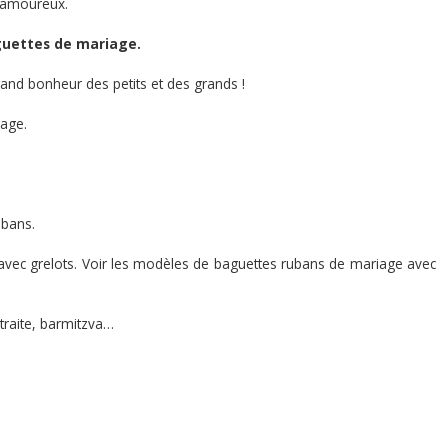
 amoureux.
uettes de mariage.
rand bonheur des petits et des grands !
iage.
ubans.
avec grelots.
Voir les modèles de baguettes rubans de mariage avec
traite, barmitzva…