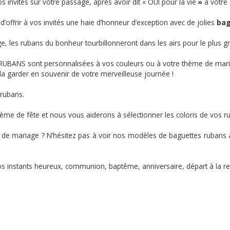
s invités sur votre passage, après avoir dit « OUI pour la vie
»
à votre
d’offrir à vos invités une haie d’honneur d’exception avec de jolies
bag
ge, les rubans du bonheur tourbillonneront dans les airs pour le plus g
 RUBANS sont personnalisées à vos couleurs ou à votre thème de mar
e la garder en souvenir de votre merveilleuse journée !
 rubans.
hème de fête et nous vous aiderons à sélectionner les coloris de vos r
s de mariage ? N’hésitez pas à voir nos modèles de baguettes rubans 
vos instants heureux, communion, baptême, anniversaire, départ à la re