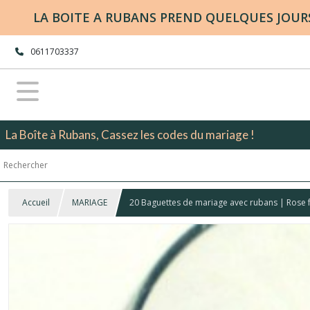
LA BOITE A RUBANS PREND QUELQUES JOURS 
0611703337
La Boîte à Rubans, Cassez les codes du mariage !
Accueil
MARIAGE
20 Baguettes de mariage avec rubans | Rose f