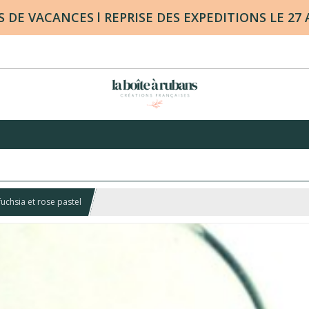
DE VACANCES l REPRISE DES EXPEDITIONS LE 27
uchsia et rose pastel