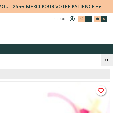
 AOUT 26 ♥♥ MERCI POUR VOTRE PATIENCE ♥♥
Contact
0
0