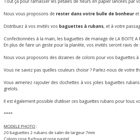
Tout ça pour ramasser les pétales de fleurs en papier lancées par vo
Nous vous proposons de
rester dans votre bulle de bonheur
et 
Distribuez à vos invités vos
baguettes à rubans
, et à votre passa
Confectionnées à la main, les baguettes de mariage de LA BOITE A
En plus de faire un geste pour la planète, vos invités seront ravis d
Nous vous proposons des dizaines de coloris pour vos baguettes à
Vous ne savez pas quelles couleurs choisir ? Parlez-nous de votre t
Vous aimeriez rajouter des clochettes à vos jolies baguettes ruban
grelots.
Il est également possible d’utiliser ces baguettes rubans pour tous 
****
MODELE PHOTO
:
20 baguettes 2 rubans de satin de largeur 7mm
Coloris rose fuchsia et rose pastel