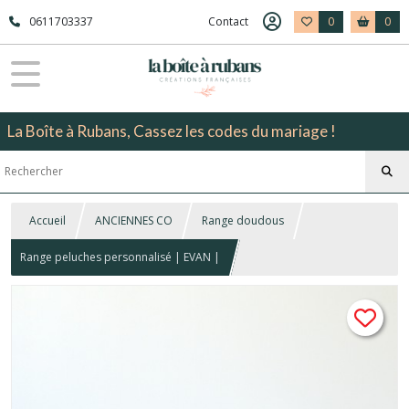
0611703337
Contact
0
0
La Boîte à Rubans, Cassez les codes du mariage !
Accueil
ANCIENNES CO
Range doudous
Range peluches personnalisé | EVAN |