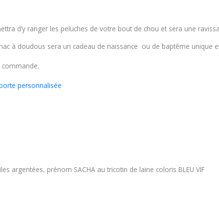
ettra d’y ranger les peluches de votre bout de chou et sera une ravis
hamac à doudous sera un cadeau de naissance ou de baptême unique et
tre commande.
porte personnalisée
s argentées, prénom SACHA au tricotin de laine coloris BLEU VIF