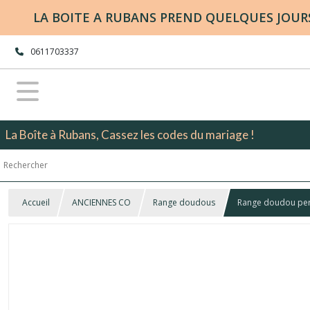
LA BOITE A RUBANS PREND QUELQUES JOURS 
0611703337
La Boîte à Rubans, Cassez les codes du mariage !
Accueil
ANCIENNES CO
Range doudous
Range doudou per