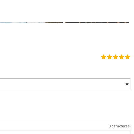
(
0
caractères)