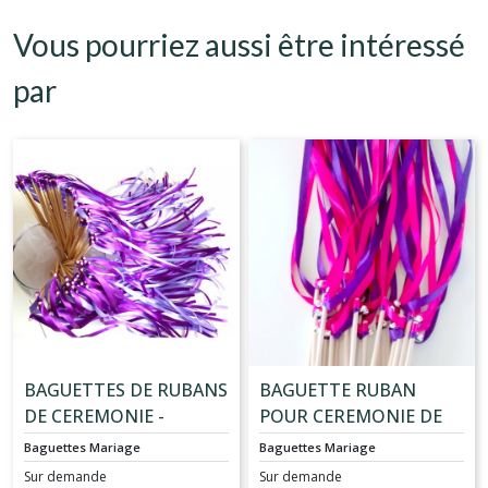
Vous pourriez aussi être intéressé
par
BAGUETTES DE RUBANS
BAGUETTE RUBAN
DE CEREMONIE -
POUR CEREMONIE DE
COLORIS VIOLET ET
MARIAGE - LOT DE 20
Baguettes Mariage
Baguettes Mariage
LILAS - LOT DE 20
Sur demande
Sur demande