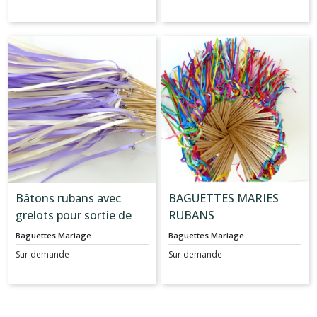
Bâtons rubans avec
BAGUETTES MARIES
grelots pour sortie de
RUBANS
cérémonie de mariage -
MULTICOLORES -
Baguettes Mariage
Baguettes Mariage
Lot de 20
THEME BOHEME CHIC
Sur demande
Sur demande