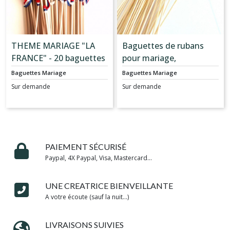
THEME MARIAGE "LA
Baguettes de rubans
FRANCE" - 20 baguettes
pour mariage,
3 rubans pour sortie
anniversaire, baptême,
Baguettes Mariage
Baguettes Mariage
d'eglise ou mairie
communion... en rose et
Sur demande
Sur demande
Coloris BLEU BLANC ET
gris
ROUGE
PAIEMENT SÉCURISÉ
Paypal, 4X Paypal, Visa, Mastercard...
UNE CREATRICE BIENVEILLANTE
A votre écoute (sauf la nuit...)
LIVRAISONS SUIVIES