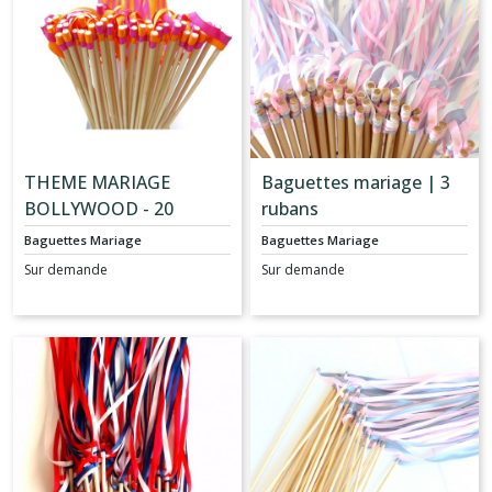
THEME MARIAGE
Baguettes mariage | 3
BOLLYWOOD - 20
rubans
Baguettes rubans pour
Baguettes Mariage
Baguettes Mariage
cérémonie de mariage
Sur demande
Sur demande