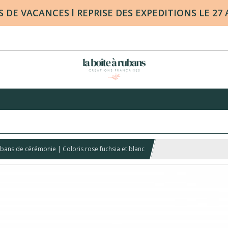
DE VACANCES l REPRISE DES EXPEDITIONS LE 27
bans de cérémonie | Coloris rose fuchsia et blanc