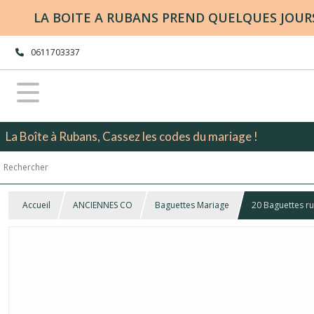
LA BOITE A RUBANS PREND QUELQUES JOURS 
0611703337
La Boîte à Rubans, Cassez les codes du mariage !
Accueil
ANCIENNES CO
Baguettes Mariage
20 Baguettes ru