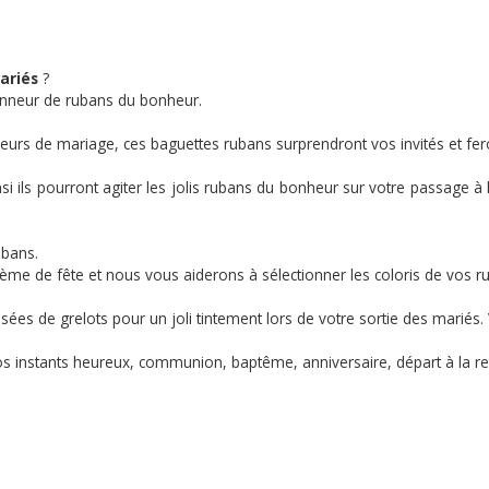
ariés
?
onneur de rubans du bonheur.
eurs de mariage, ces baguettes rubans surprendront vos invités et fer
nsi ils pourront agiter les jolis rubans du bonheur sur votre passage à 
ubans.
hème de fête et nous vous aiderons à sélectionner les coloris de vos r
s de grelots pour un joli tintement lors de votre sortie des mariés.
vos instants heureux, communion, baptême, anniversaire, départ à la re