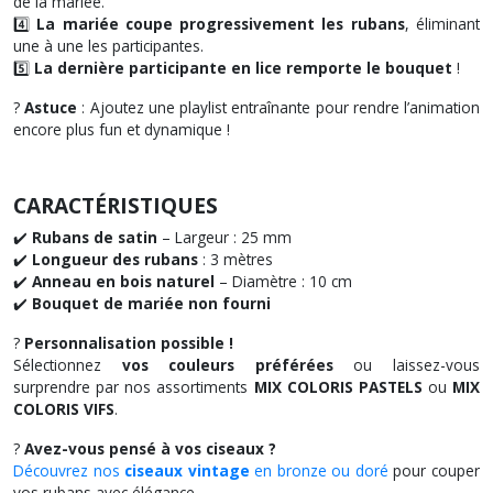
de la mariée.
4️⃣
La mariée coupe progressivement les rubans
, éliminant
une à une les participantes.
5️⃣
La dernière participante en lice remporte le bouquet
!
?
Astuce
: Ajoutez une playlist entraînante pour rendre l’animation
encore plus fun et dynamique !
CARACTÉRISTIQUES
✔️
Rubans de satin
– Largeur : 25 mm
✔️
Longueur des rubans
: 3 mètres
✔️
Anneau en bois naturel
– Diamètre : 10 cm
✔️
Bouquet de mariée non fourni
?
Personnalisation possible !
Sélectionnez
vos couleurs préférées
ou laissez-vous
surprendre par nos assortiments
MIX COLORIS PASTELS
ou
MIX
COLORIS VIFS
.
?
Avez-vous pensé à vos ciseaux ?
Découvrez nos
ciseaux vintage
en bronze ou doré
pour couper
vos rubans avec élégance.