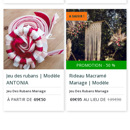
A SAISIR !
PROMOTION
-
50
%
Jeu des rubans | Modèle
Rideau Macramé
ANTONIA
Mariage | Modèle
MALIA
Jeu Des Rubans Mariage
Jeu Des Rubans Mariage
À PARTIR DE
69
€
50
69
€
95
AU LIEU DE
139
€
90