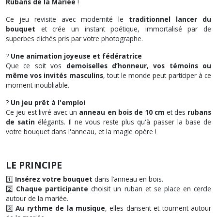
Rubans de la Mariée
!
Ce jeu revisite avec modernité le
traditionnel lancer du
bouquet
et crée un instant poétique, immortalisé par de
superbes clichés pris par votre photographe.
?
Une animation joyeuse et fédératrice
Que ce soit vos
demoiselles d’honneur, vos témoins ou
même vos invités masculins
, tout le monde peut participer à ce
moment inoubliable.
?
Un jeu prêt à l'emploi
Ce jeu est livré avec un
anneau en bois de 10 cm
et des
rubans
de satin
élégants. Il ne vous reste plus qu'à passer la base de
votre bouquet dans l'anneau, et la magie opère !
LE PRINCIPE
1️⃣
Insérez votre bouquet
dans l’anneau en bois.
2️⃣
Chaque participante
choisit un ruban et se place en cercle
autour de la mariée.
3️⃣
Au rythme de la musique
, elles dansent et tournent autour