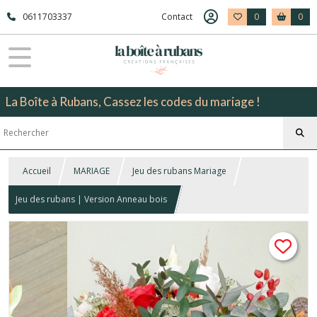
0611703337
Contact
0
0
La Boîte à Rubans, Cassez les codes du mariage !
Accueil
MARIAGE
Jeu des rubans Mariage
Jeu des rubans | Version Anneau bois